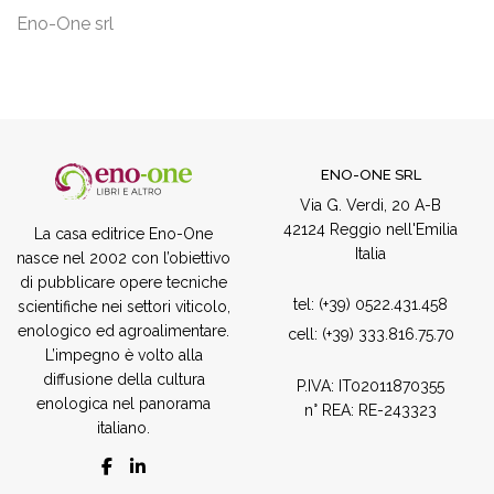
Eno-One srl
ENO-ONE SRL
Via G. Verdi, 20 A-B
42124 Reggio nell'Emilia
La casa editrice Eno-One
Italia
nasce nel 2002 con l’obiettivo
di pubblicare opere tecniche
tel:
(+39) 0522.431.458
scientifiche nei settori viticolo,
enologico ed agroalimentare.
cell:
(+39) 333.816.75.70
L’impegno è volto alla
diffusione della cultura
P.IVA: IT02011870355
enologica nel panorama
n° REA: RE-243323
italiano.