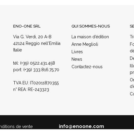
ENO-ONE SRL
QUI SOMMES-NOUS
S
Via G. Verdi, 20 A-B
La maison d’édition
Tr
42124 Reggio nell'Emilia
Anne Meglioli
Fo
Italie
dé
Livres
Dé
News
tél:
(+39) 0522.431.458
Il
Contactez-nous
port:
(+39) 333.816.75.70
pr
Or
TVA EU: IT02011870355
d
n° REA: RE-243323
Co
info@enoone.com
ditions de vente