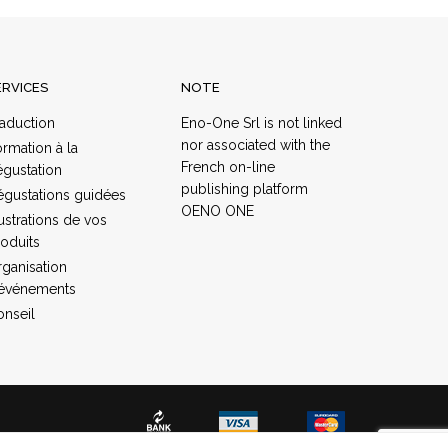
ERVICES
NOTE
aduction
Eno​-​One Srl​ ​is​ ​not​ ​linked​ ​
nor​ ​associated​ ​with​ ​the​ ​
rmation à la
French​ ​on-line​ ​
gustation
publishing platform​ ​
gustations guidées
OENO​ ​ONE
lustrations de vos
oduits
ganisation
’événements
nseil