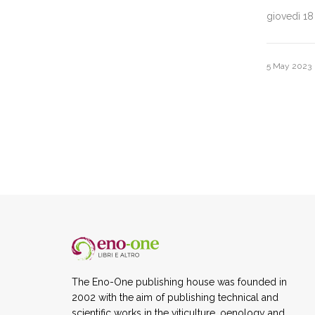
giovedì 18 
5 May 2023
The Eno-One publishing house was founded in
2002 with the aim of publishing technical and
scientific works in the viticulture, oenology and