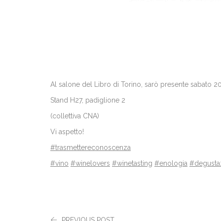
Al salone del Libro di Torino, sarò presente sabato 
Stand H27, padiglione 2
(collettiva CNA)
Vi aspetto!
#trasmettereconoscenza
#vino
#winelovers
#winetasting
#enologia
#degusta
PREVIOUS POST