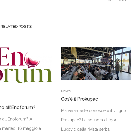
RELATED POSTS
News
Cos’è il Prokupac
mo all’Enoforum?
Ma veramente conoscete il vitigno
o all'Enoforum? A
Prokupac? La squadra di Igor
a martedì 16 maggio a
Lukovic della rivista serba