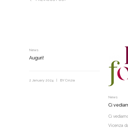
News
Auguri!
|
2 January 2024
BY
Cinzia
News
Ci vedia
Ci vediam
Vicenza d