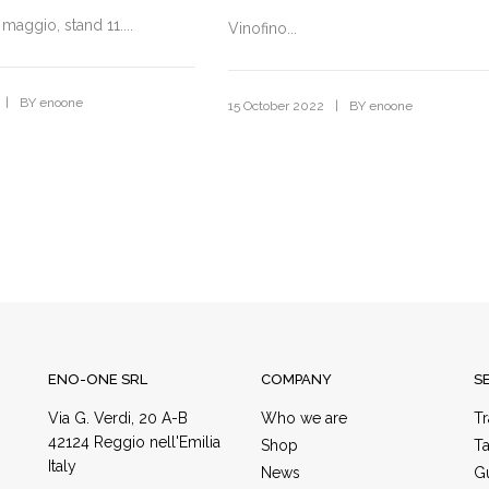
maggio, stand 11....
Vinofino...
|
BY
enoone
|
15 October 2022
BY
enoone
ENO-ONE SRL
COMPANY
S
Via G. Verdi, 20 A-B
Who we are
Tr
42124 Reggio nell'Emilia
Shop
Ta
Italy
News
Gu