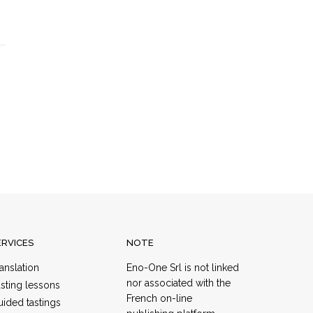
ERVICES
NOTE
anslation
Eno​-​One Srl​ ​is​ ​not​ ​linked​ ​
nor​ ​associated​ ​with​ ​the​ ​
sting lessons
French​ ​on-line​ ​
ided tastings