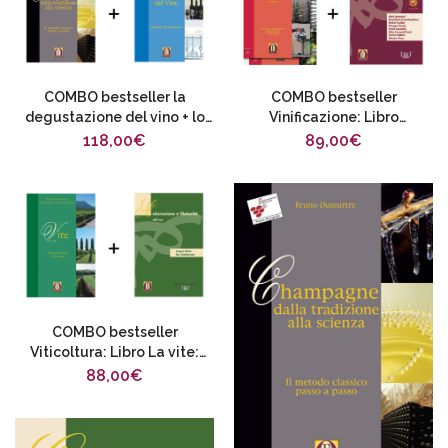
COMBO bestseller la
COMBO bestseller
degustazione del vino + lo
Vinificazione: Libro
Champagne
Installazioni vinicole vol 1 & 2
118,00
€
89,00
€
+ Libro Prodotti di
trattamento ed ausiliari di
elaborazione dei mosti e dei
vini
COMBO bestseller
Viticoltura: Libro La vite:
fisiologia, terroir e
88,00
€
coltivazione + Libro
Maturazione e maturità
dell’uva