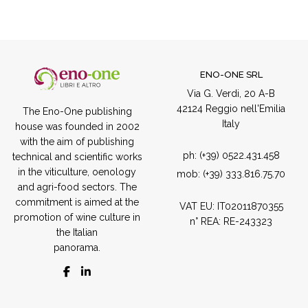
ENO-ONE SRL
Via G. Verdi, 20 A-B
42124 Reggio nell'Emilia
The Eno-One publishing
Italy
house was founded in 2002
with the aim of publishing
ph:
(+39) 0522.431.458
technical and scientific works
in the viticulture, oenology
mob:
(+39) 333.816.75.70
and agri-food sectors. The
commitment is aimed at the
VAT EU: IT02011870355
promotion of wine culture in
n° REA: RE-243323
the Italian
panorama.