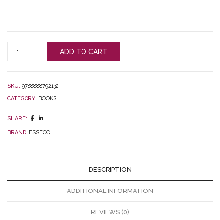
La
ADD TO CART
SO₂
in
enologia
quantity
SKU:
9788888792132
CATEGORY:
BOOKS
SHARE:
BRAND:
ESSECO
DESCRIPTION
ADDITIONAL INFORMATION
REVIEWS (0)