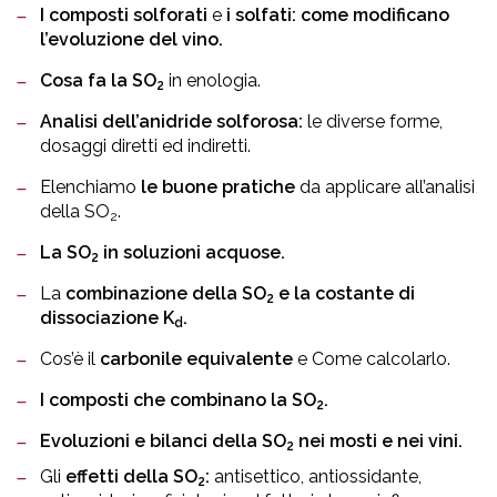
I composti solforati
e
i solfati: come modificano
l’evoluzione del vino.
Cosa fa la SO
in enologia.
2
Analisi dell’anidride solforosa:
le diverse forme,
dosaggi diretti ed indiretti.
Elenchiamo
le buone pratiche
da applicare all’analisi
della SO
.
2
La SO
in soluzioni acquose.
2
La
combinazione della SO
e la costante di
2
dissociazione K
.
d
Cos’è il
carbonile equivalente
e Come calcolarlo.
I composti che combinano la SO
.
2
Evoluzioni e bilanci della SO
nei mosti e nei vini.
2
Gli
effetti della SO
:
antisettico, antiossidante,
2