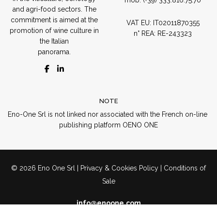
and agri-food sectors. The
commitment is aimed at the
VAT EU: IT02011870355
promotion of wine culture in
n° REA: RE-243323
the Italian
panorama.
NOTE
Eno​-​One Srl​ ​is​ ​not​ ​linked​ ​nor​ ​associated​ ​with​ ​the​ ​French​ ​on-line​ ​
publishing platform​ ​OENO​ ​ONE
© 2026 Eno One Srl |
Privacy & Cookies Policy
|
Conditions of
Sale
info@enoone.com