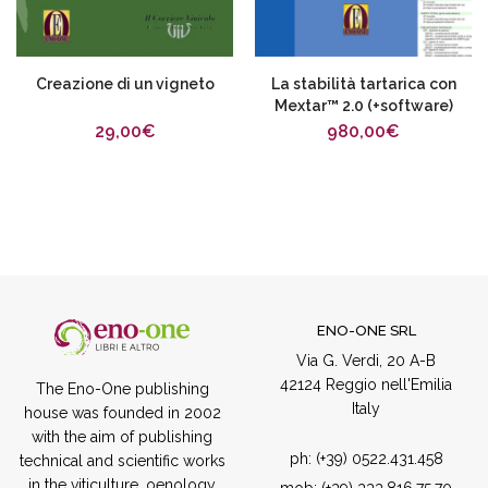
Creazione di un vigneto
La stabilità tartarica con
Mextar™ 2.0 (+software)
29,00
€
980,00
€
ENO-ONE SRL
Via G. Verdi, 20 A-B
42124 Reggio nell'Emilia
The Eno-One publishing
Italy
house was founded in 2002
with the aim of publishing
ph:
(+39) 0522.431.458
technical and scientific works
in the viticulture, oenology
mob:
(+39) 333.816.75.70