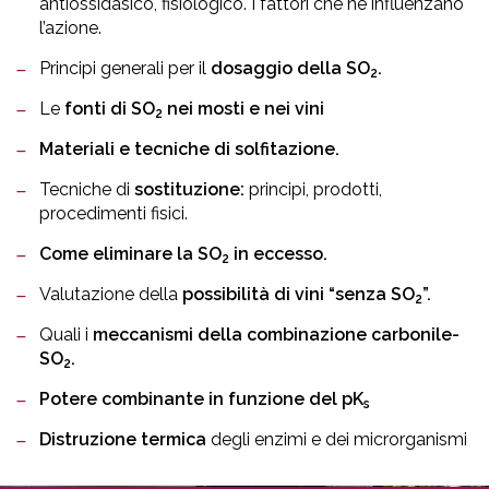
antiossidasico, fisiologico. I fattori che ne influenzano
l’azione.
Principi generali per il
dosaggio della SO
.
2
Le
fonti di SO
nei mosti e nei vini
2
Materiali e tecniche di solfitazione.
Tecniche di
sostituzione:
principi, prodotti,
procedimenti fisici.
Come eliminare la SO
in eccesso.
2
Valutazione della
possibilità di vini “senza SO
”.
2
Quali i
meccanismi della combinazione carbonile-
SO
.
2
Potere combinante in funzione del pK
s
Distruzione termica
degli enzimi e dei microrganismi