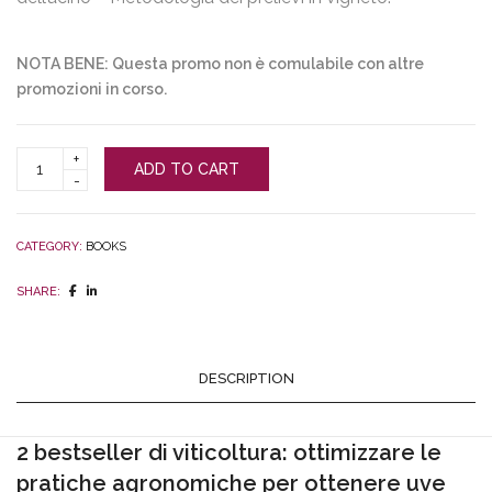
NOTA BENE: Questa promo non è comulabile con altre
promozioni in corso.
COMBO
ADD TO CART
bestseller
Viticoltura:
Libro
La
vite:
CATEGORY:
BOOKS
fisiologia,
terroir
SHARE:
e
coltivazione
+
Libro
Maturazione
DESCRIPTION
e
maturità
dell’uva
quantity
2 bestseller di viticoltura: ottimizzare le
pratiche agronomiche per ottenere uve