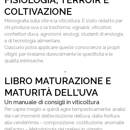
COLTIVAZIONE
Monografia sulla vite e la viticoltura. È stato redatto per
chi produce uva o la trasforma: vignaioli, viticoltori,
conferitori d’uva, agronomi, enologi, studenti di enologia
e di tecnologia alimentare.
Ciascuno potrà applicare queste conoscenze ai propri
vitigni, per rivelarne durevolmente le specificità e le
qualità intrinseche.
+
LIBRO MATURAZIONE E
MATURITÀ DELL’UVA
Un manuale di consigli in viticoltura
Per capire meglio e quindi agire tempestivamente: analisi
dei vari momenti dell’evoluzione dell’uva, dalla fioritura
alla vendemmia – composizione, costituzione, anomalie
dell’acino – Metodologia dei prelievi in vigneto.