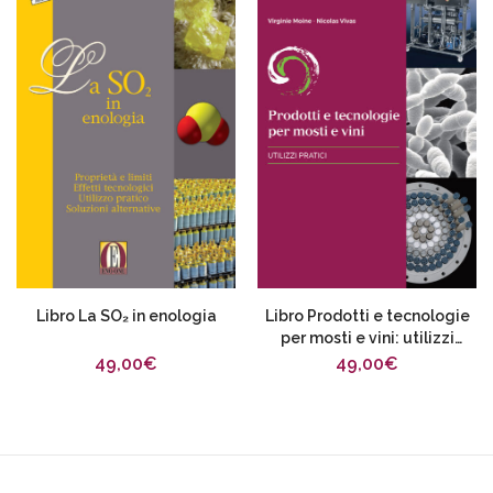
Libro La SO₂ in enologia
Libro Prodotti e tecnologie
per mosti e vini: utilizzi
pratici
49,00
€
49,00
€