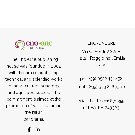
ENO-ONE SRL
Via G. Verdi, 20 A-B
42124 Reggio nell'Emilia
The Eno-One publishing
Italy
house was founded in 2002
with the aim of publishing
ph:
(+39) 0522.431.458
technical and scientific works
in the viticulture, oenology
mob:
(+39) 333.816.75.70
and agri-food sectors. The
commitment is aimed at the
VAT EU: IT02011870355
promotion of wine culture in
n° REA: RE-243323
the Italian
panorama.